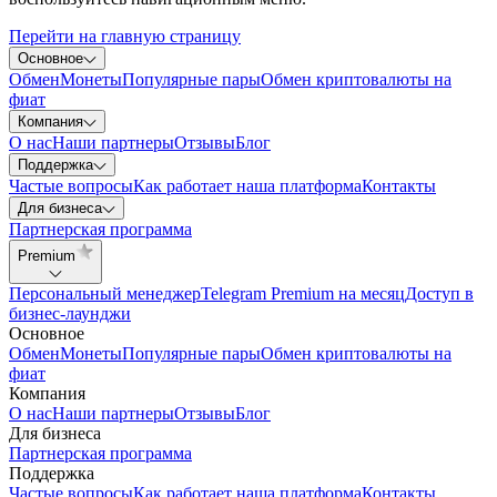
Перейти на главную страницу
Основное
Обмен
Монеты
Популярные пары
Обмен криптовалюты на
фиат
Компания
О нас
Наши партнеры
Отзывы
Блог
Поддержка
Частые вопросы
Как работает наша платформа
Контакты
Для бизнеса
Партнерская программа
Premium
Персональный менеджер
Telegram Premium на месяц
Доступ в
бизнес-лаунджи
Основное
Обмен
Монеты
Популярные пары
Обмен криптовалюты на
фиат
Компания
О нас
Наши партнеры
Отзывы
Блог
Для бизнеса
Партнерская программа
Поддержка
Частые вопросы
Как работает наша платформа
Контакты